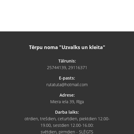
Tērpu noma "Uzvalks un kleita"
Tālrunis:
25744139, 29116371
E-pasts:
rutatuta@hotmail.com
Adrese:
Miera iela 39, Rīga
Darba laiks:
otrdien, trešdien, ceturtdien, piektdien 12.00-
19.00, sestdien 12.00-16.00:
svētdien, pirmdien - SLĒGTS