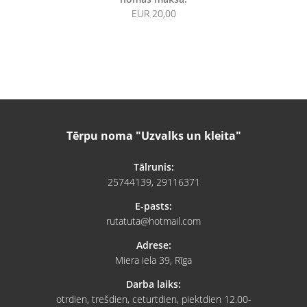
EUR 20,00
Tērpu noma "Uzvalks un kleita"
Tālrunis:
25744139, 29116371
E-pasts:
rutatuta@hotmail.com
Adrese:
Miera iela 39, Rīga
Darba laiks:
otrdien, trešdien, ceturtdien, piektdien 12.00-