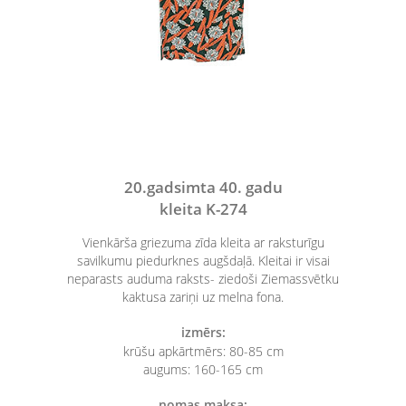
20.gadsimta 40. gadu
kleita K-274
Vienkārša griezuma zīda kleita ar raksturīgu
savilkumu piedurknes augšdaļā. Kleitai ir visai
neparasts auduma raksts- ziedoši Ziemassvētku
kaktusa zariņi uz melna fona.
izmērs:
krūšu apkārtmērs: 80-85 cm
augums: 160-165 cm
nomas maksa: