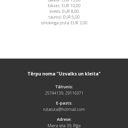
bikses: EUR 10,00
krekls: EUR 8,00
tauriņš: EUR 5,00
smokinga josta: EUR 3,00
Tērpu noma "Uzvalks un kleita"
Tālrunis:
25744139, 29116371
E-pasts:
rutatuta@hotmail.com
Adrese:
Miera iela 39, Rīga