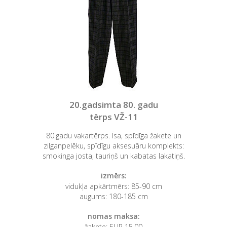
20.gadsimta 80. gadu
tērps VŽ-11
80.gadu vakartērps. Īsa, spīdīga žakete un
zilganpelēku, spīdīgu aksesuāru komplekts:
smokinga josta, tauriņš un kabatas lakatiņš.
izmērs:
vidukļa apkārtmērs: 85-90 cm
augums: 180-185 cm
nomas maksa:
žakete: EUR 15,00