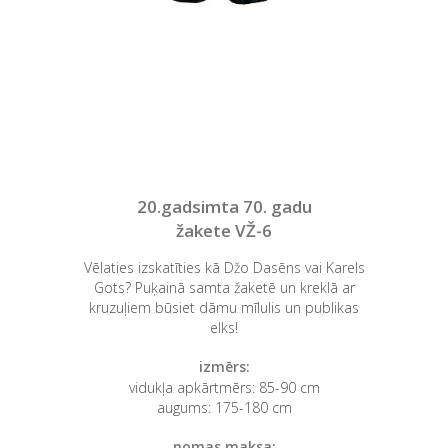
20.gadsimta 70. gadu
žakete VŽ-6
Vēlaties izskatīties kā Džo Dasēns vai Karels
Gots? Puķainā samta žaketē un kreklā ar
kruzuļiem būsiet dāmu mīlulis un publikas
elks!
izmērs:
vidukļa apkārtmērs: 85-90 cm
augums: 175-180 cm
nomas maksa: