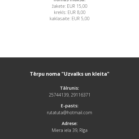
žakete: EUR 15,00
krekls: EUR 8,00
kaklasaite: EUR 5,00
Tērpu noma "Uzvalks un kleita"
Tālrunis:
25744139, 29116371
E-pasts:
rutatuta@hotmail.com
Adrese:
Miera iela 39, Rīga