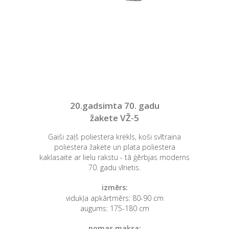
20.gadsimta 70. gadu
žakete VŽ-5
Gaiši zaļš poliestera krekls, koši svītraina
poliestera žakete un plata poliestera
kaklasaite ar lielu rakstu - tā ģērbjas moderns
70. gadu vīrietis.
izmērs:
vidukļa apkārtmērs: 80-90 cm
augums: 175-180 cm
nomas maksa: