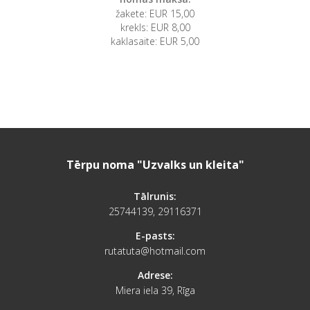
žakete: EUR 15,00
krekls: EUR 8,00
kaklasaite: EUR 5,00
Tērpu noma "Uzvalks un kleita"
Tālrunis:
25744139, 29116371
E-pasts:
rutatuta@hotmail.com
Adrese:
Miera iela 39, Rīga