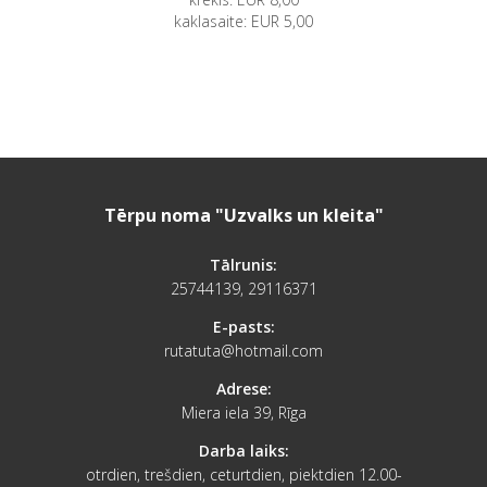
kaklasaite: EUR 5,00
Tērpu noma "Uzvalks un kleita"
Tālrunis:
25744139, 29116371
E-pasts:
rutatuta@hotmail.com
Adrese:
Miera iela 39, Rīga
Darba laiks:
otrdien, trešdien, ceturtdien, piektdien 12.00-