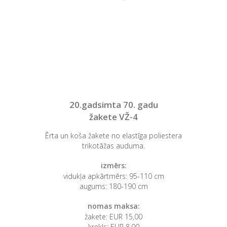
20.gadsimta 70. gadu
žakete VŽ-4
Ērta un koša žakete no elastīga poliestera
trikotāžas auduma.
izmērs:
vidukļa apkārtmērs: 95-110 cm
augums: 180-190 cm
nomas maksa:
žakete: EUR 15,00
krekls: EUR 8,00