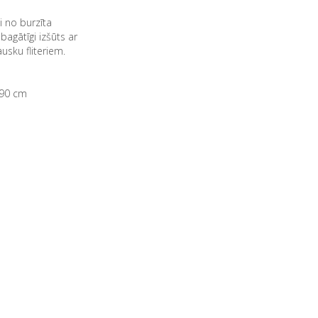
i no burzīta
agātīgi izšūts ar
usku fliteriem.
-90 cm