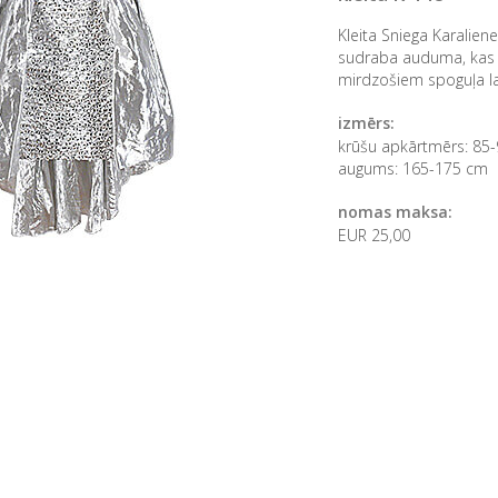
Kleita Sniega Karaliene
sudraba auduma, kas b
mirdzošiem spoguļa la
izmērs:
krūšu apkārtmērs: 85
augums: 165-175 cm
nomas maksa:
EUR 25,00