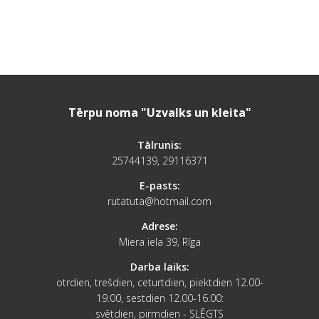
Tērpu noma "Uzvalks un kleita"
Tālrunis:
25744139, 29116371
E-pasts:
rutatuta@hotmail.com
Adrese:
Miera iela 39, Rīga
Darba laiks:
otrdien, trešdien, ceturtdien, piektdien 12.00-
19.00, sestdien 12.00-16.00:
svētdien, pirmdien - SLĒGTS