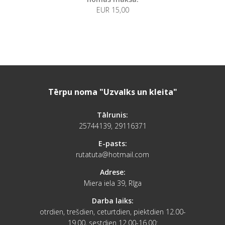
EUR 15,00
Tērpu noma "Uzvalks un kleita"
Tālrunis:
25744139, 29116371
E-pasts:
rutatuta@hotmail.com
Adrese:
Miera iela 39, Rīga
Darba laiks:
otrdien, trešdien, ceturtdien, piektdien 12.00-
19.00, sestdien 12.00-16.00: