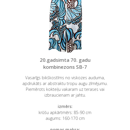
20.gadsimta 70. gadu
kombinezons SB-7
Vasarīgs bikškostīms no viskozes auduma,
apdrukāts ar abstraktu tropu augu zīmējumu.
Piemērots kokteiļu vakaram uz terases vai
izbraucienam ar jahtu.
izmērs:
krūšu apkārtmērs: 85-90 cm
augums: 160-170 cm
nomas maksa: