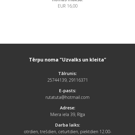
EUR 16,00
Tērpu noma "Uzvalks un kleita"
Tālrunis:
25744139, 29116371
E-pasts:
rutatuta@hotmail.com
Adrese:
Miera iela 39, Rīga
Darba laiks:
otrdien, trešdien, ceturtdien, piektdien 12.00-