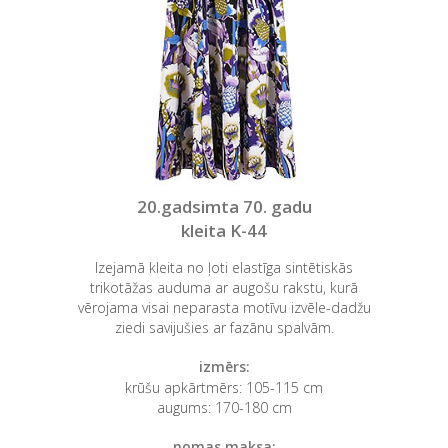
20.gadsimta 70. gadu
kleita K-44
Izejamā kleita no ļoti elastīga sintētiskās
trikotāžas auduma ar augošu rakstu, kurā
vērojama visai neparasta motīvu izvēle-dadžu
ziedi savijušies ar fazānu spalvām.
izmērs:
krūšu apkārtmērs: 105-115 cm
augums: 170-180 cm
nomas maksa: