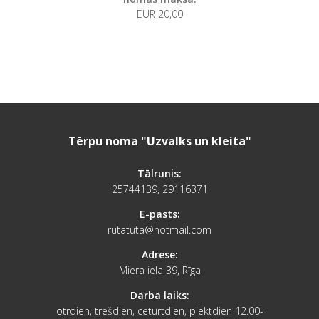
EUR 20,00
Tērpu noma "Uzvalks un kleita"
Tālrunis:
25744139, 29116371
E-pasts:
rutatuta@hotmail.com
Adrese:
Miera iela 39, Rīga
Darba laiks:
otrdien, trešdien, ceturtdien, piektdien 12.00-