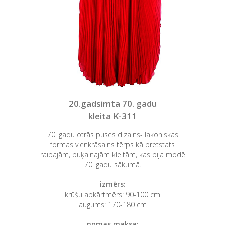
20.gadsimta 70. gadu
kleita K-311
70. gadu otrās puses dizains- lakoniskas
formas vienkrāsains tērps kā pretstats
raibajām, puķainajām kleitām, kas bija modē
70. gadu sākumā.
izmērs:
krūšu apkārtmērs: 90-100 cm
augums: 170-180 cm
nomas maksa: