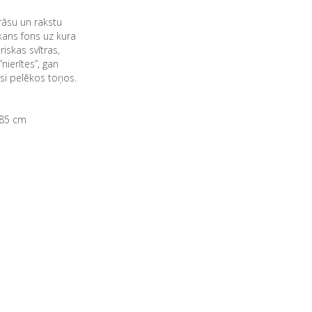
āsu un rakstu
ans fons uz kura
iskas svītras,
nierītes”, gan
ēsi pelēkos toņos.
-85 cm