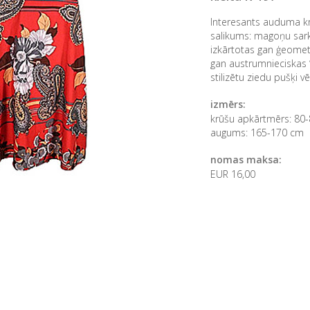
Interesants auduma kr
salikums: magoņu sark
izkārtotas gan ģeometr
gan austrumnieciskas “
stilizētu ziedu pušķi v
izmērs:
krūšu apkārtmērs: 80
augums: 165-170 cm
nomas maksa:
EUR 16,00