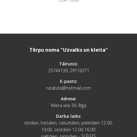
Tērpu noma "Uzvalks un kleita"
Tālrunis:
25744139, 29116371
E-pasts:
rutatuta@hotmail.com
Adrese:
Miera iela 39, Rīga
Darba laiks:
otrdien, trešdien, ceturtdien, piektdien 12.00-
19.00, sestdien 12.00-16.00:
svētdien, pirmdien - SLĒGTS