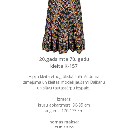
20.gadsimta 70. gadu
kleita K-157
Hipiju kleita etnogrāfiskā stilā. Auduma
zīmējumā un kleitas modelī jaušami Balkānu
un slāvu tautastērpu iespaidi.
izmērs:
krūšu apkārtmērs: 90-95 cm
augums: 170-175 cm
nomas maksa:
EUR 16,00