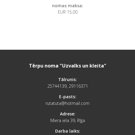
nomas maksa:
EUR 15,00
Tērpu noma "Uzvalks un kleita"
Tālrunis:
25744139, 29116371
E-pasts:
rutatuta@hotmail.com
Adrese:
Miera iela 39, Rīga
Darba laiks: