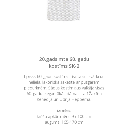
20.gadsimta 60. gadu
kostīms SK-2
Tipisks 60. gadu kostīms - īsi, taisni svārki un
neliela, lakoniska žaketīte ar pusgarām
piedurknēm. Šādus kostīmiņus valkāja visas
60. gadu elegantākās dāmas - arī Žaklīna
Kenedija un Odrija Hepberna.
izmērs:
krūšu apkārtmērs: 95-100 cm
augums: 165-170 cm