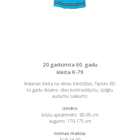
20.gadsimta 60. gadu
kleita K-79
Ikdienas kleita no vilnas trikotāžas. Tipisks 60-
to gadu dizains- divu kontrastējošu, spilgtu
audumu salikums.
izmērs:
krūšu apkārtmērs: 90-95 cm
augums: 170-175 cm
nomas maksa:
EUR 16,00