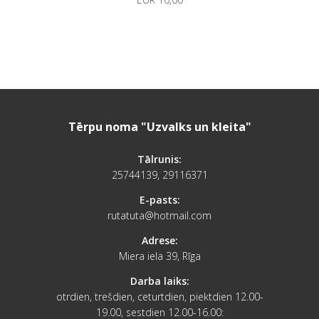
Tērpu noma "Uzvalks un kleita"
Tālrunis:
25744139, 29116371
E-pasts:
rutatuta@hotmail.com
Adrese:
Miera iela 39, Rīga
Darba laiks:
otrdien, trešdien, ceturtdien, piektdien 12.00-
19.00, sestdien 12.00-16.00: