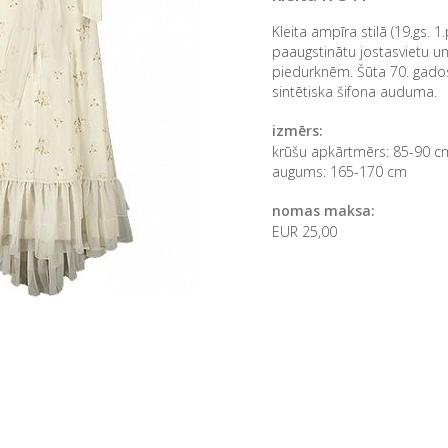
Kleita ampīra stilā (19.gs. 1
paaugstinātu jostasvietu u
piedurknēm. Šūta 70. gado
sintētiska šifona auduma.
izmērs:
krūšu apkārtmērs: 85-90 c
augums: 165-170 cm
nomas maksa:
EUR 25,00