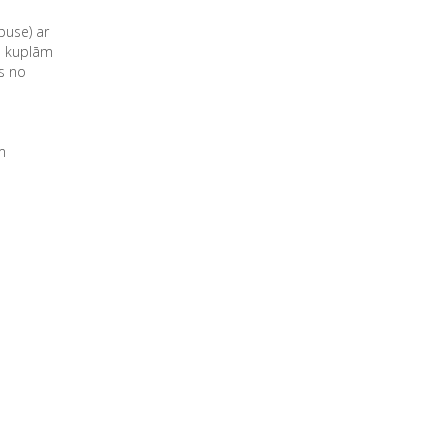
.puse) ar
n kuplām
s no
m