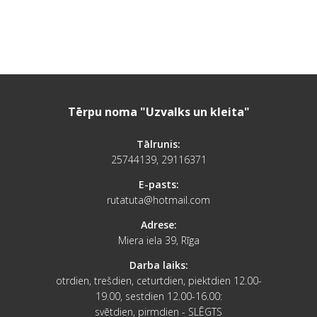
Tērpu noma "Uzvalks un kleita"
Tālrunis:
25744139, 29116371
E-pasts:
rutatuta@hotmail.com
Adrese:
Miera iela 39, Rīga
Darba laiks:
otrdien, trešdien, ceturtdien, piektdien 12.00-
19.00, sestdien 12.00-16.00:
svētdien, pirmdien - SLĒGTS