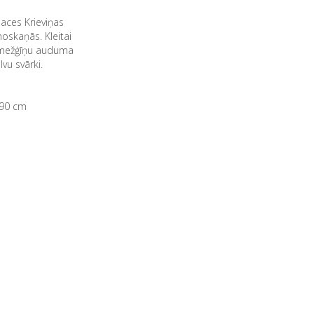
aces Krieviņas
noskaņās. Kleitai
o mežģīņu auduma
vu svārki.
-90 cm