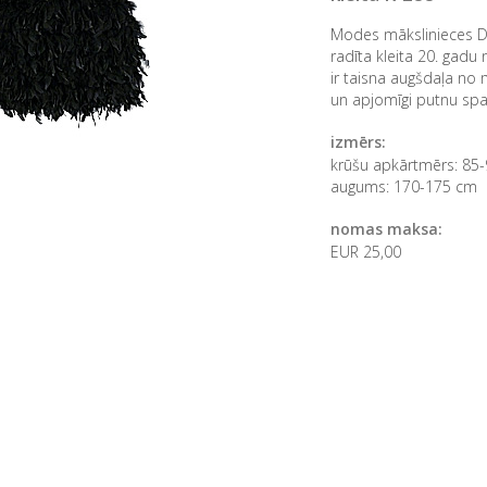
Modes mākslinieces D
radīta kleita 20. gadu 
ir taisna augšdaļa n
un apjomīgi putnu spal
izmērs:
krūšu apkārtmērs: 85
augums: 170-175 cm
nomas maksa:
EUR 25,00