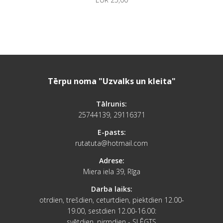
Tērpu noma "Uzvalks un kleita"
Tālrunis:
25744139, 29116371
E-pasts:
rutatuta@hotmail.com
Adrese:
Miera iela 39, Rīga
Darba laiks:
otrdien, trešdien, ceturtdien, piektdien 12.00-
19.00, sestdien 12.00-16.00:
svētdien, pirmdien - SLĒGTS