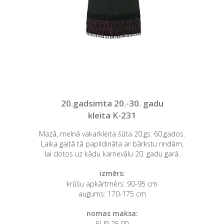
20.gadsimta 20.-30. gadu
kleita K-231
Mazā, melnā vakarkleita šūta 20.gs. 60.gados.
Laika gaitā tā papildināta ar bārkstu rindām,
lai dotos uz kādu karnevālu 20. gadu garā.
izmērs:
krūšu apkārtmērs: 90-95 cm
augums: 170-175 cm
nomas maksa:
EUR 25,00