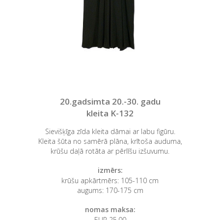
20.gadsimta 20.-30. gadu
kleita K-132
Sievišķīga zīda kleita dāmai ar labu figūru.
Kleita šūta no samērā plāna, krītoša auduma,
krūšu daļā rotāta ar pērlīšu izšuvumu.
izmērs:
krūšu apkārtmērs: 105-110 cm
augums: 170-175 cm
nomas maksa:
EUR 25,00